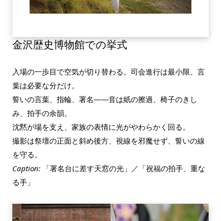
金沢歴史博物館での挙式
入場の一歩目で空気が切り替わる。司会進行は最小限、言
葉は必要な分だけ。
誓いの言葉、指輪、署名――音は紙の擦過、椅子のきし
み、拍手の余韻。
沈黙が場を支え、家族の表情に光がやわらかく回る。
撮影は祭壇の正面と斜め後方、視線を邪魔せず、誓いの線
を守る。
Caption:
「署名台に差す天窓の光」／「祝福の拍手、重な
る手」