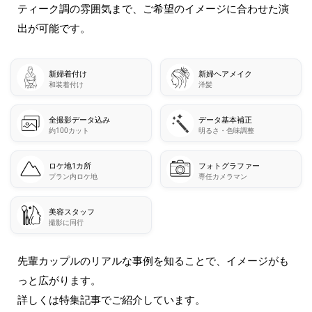
ティーク調の雰囲気まで、ご希望のイメージに合わせた演
出が可能です。
新婦着付け
新婦ヘアメイク
和装着付け
洋髪
全撮影データ込み
データ基本補正
約100カット
明るさ・色味調整
ロケ地1カ所
フォトグラファー
プラン内ロケ地
専任カメラマン
美容スタッフ
撮影に同行
先輩カップルのリアルな事例を知ることで、イメージがも
っと広がります。
詳しくは特集記事でご紹介しています。